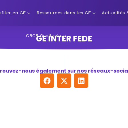
ailler en GE
Ressources dans les GE
Actualités
CRGE Occitanie
GE INTER FEDE
rouvez-nous également sur nos réseaux-socia