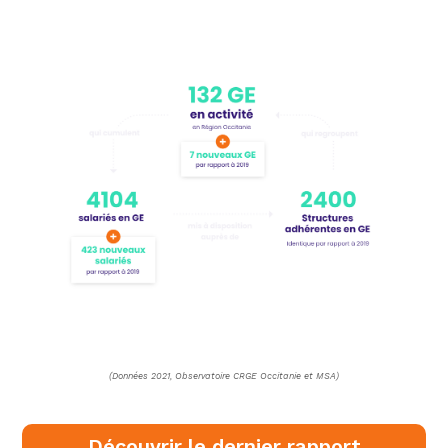
(Données 2021, Observatoire CRGE Occitanie et MSA)
Découvrir le dernier rapport