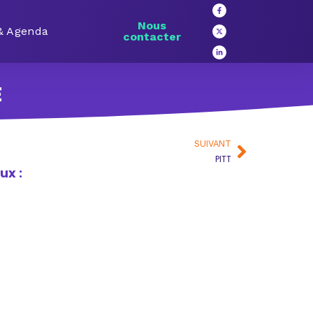
Nous
 & Agenda
contacter
E
SUIVANT
PITT
ux :