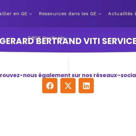
ailler en GE
Ressources dans les GE
Actualités
CRGE Occitanie
GERARD BERTRAND VITI SERVIC
rouvez-nous également sur nos réseaux-socia