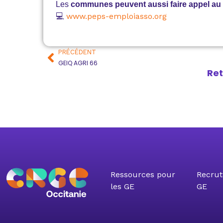
Les
communes peuvent aussi faire appel au G
💻
www.peps-emploiasso.org
PRÉCÉDENT
GEIQ AGRI 66
Ret
Ressources pour
Recrut
les GE
GE