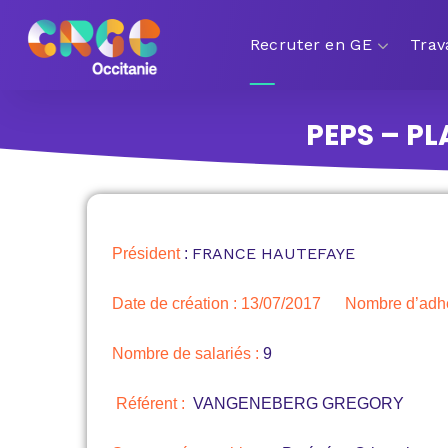
Recruter en GE
Trav
PEPS – P
FRANCE HAUTEFAYE
Président
:
Date de création : 13/07/2017
Nombre d’adh
Nombre de salariés :
9
Référent :
VANGENEBERG GREGORY