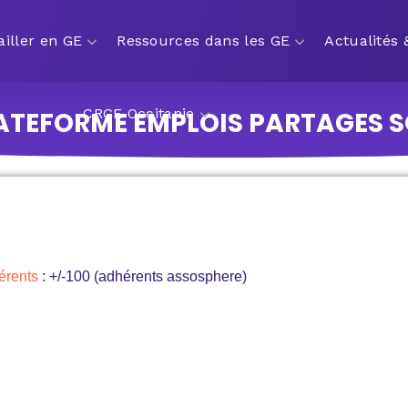
ailler en GE
Ressources dans les GE
Actualités
CRGE Occitanie
LATEFORME EMPLOIS PARTAGES S
érents
: +/-100 (adhérents assosphere)