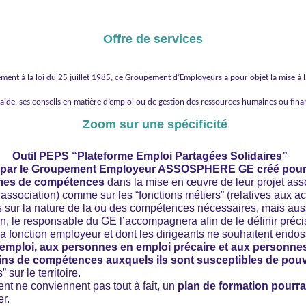
Offre de services
t à la loi du 25 juillet 1985, ce Groupement d’Employeurs a pour objet la mise à la 
aide, ses conseils en matière d’emploi ou de gestion des ressources humaines ou fina
Zoom sur une spécificité
Outil PEPS “Plateforme Emploi Partagées Solidaires”
e par le Groupement Employeur ASSOSPHERE GE créé pour l
rmes de compétences
dans la mise en œuvre de leur projet assoc
l’association) comme sur les “fonctions métiers” (relatives aux a
ins sur la nature de la ou des compétences nécessaires, mais au
oin, le responsable du GE l’accompagnera afin de le définir préc
 fonction employeur et dont les dirigeants ne souhaitent endosse
mploi, aux personnes en emploi précaire et aux personnes tr
soins de compétences auxquels ils sont susceptibles de pou
sur le territoire.
t ne conviennent pas tout à fait, un
plan de formation pourra
r.