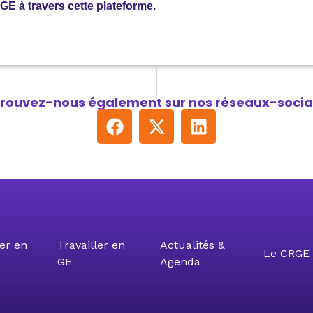
E à travers cette plateforme.
rouvez-nous également sur nos réseaux-socia
er en
Travailler en
Actualités &
Le CRGE 
GE
Agenda