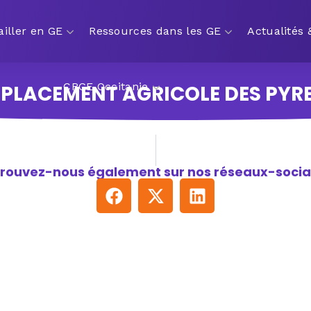
ailler en GE
Ressources dans les GE
Actualités
CRGE Occitanie
MPLACEMENT AGRICOLE DES PYR
rouvez-nous également sur nos réseaux-socia