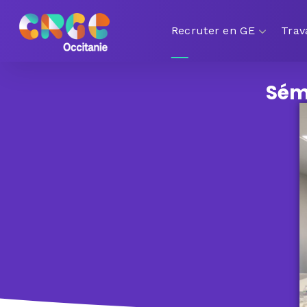
Recruter en GE
Trav
Sém