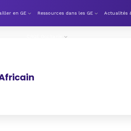
ailler en GE
Ressources dans les GE
Actualités
CRGE Occitanie
Africain