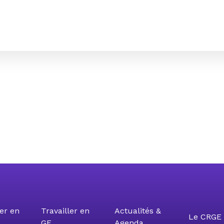
er en
Travailler en
Actualités &
Le CRGE 
GE
Agenda