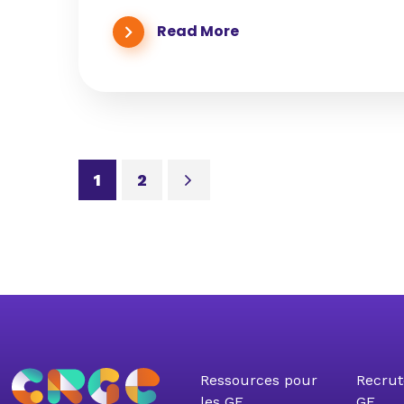
Read More
1
2
Ressources pour
Recrut
les GE
GE