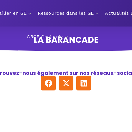
ailler en GE
Ressources dans les GE
Actualités
CRGE Occitanie
LA BARANCADE
rouvez-nous également sur nos réseaux-socia