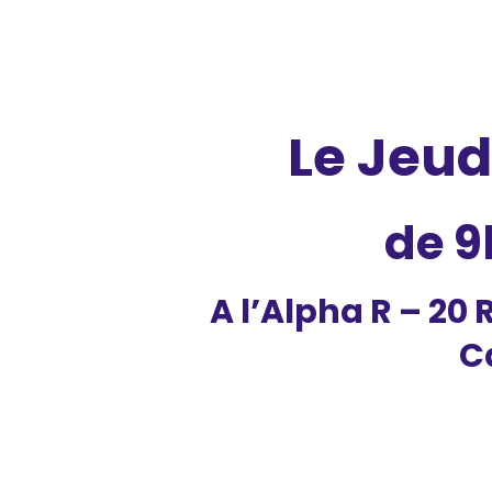
Le Jeud
de 9
A l’Alpha R –
20 
C