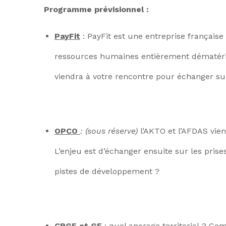
Programme prévisionnel :
PayFit
: PayFit est une entreprise française
ressources humaines entièrement dématéria
viendra à votre rencontre pour échanger sur c
OPCO
: (sous réserve)
l’AKTO et l’AFDAS vie
L’enjeu est d’échanger ensuite sur les pri
pistes de développement ?
CRGE et GE
: quel ancrage territorial ? Com