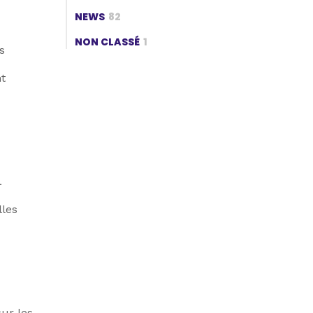
NEWS
82
NON CLASSÉ
1
s
t
.
lles
sur les