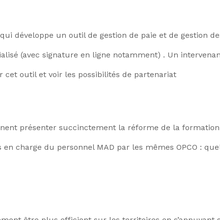
 qui développe un outil de gestion de paie et de gestion de
lisé (avec signature en ligne notamment) . Un intervenan
et outil et voir les possibilités de partenariat
nnent présenter succinctement la réforme de la formation
ses en charge du personnel MAD par les mêmes OPCO : que
ment être plus efficient sur les territoires en s’appuyant 