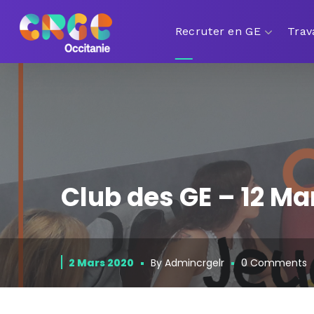
Recruter en GE
Trav
Club des GE – 12 Ma
2 Mars 2020
By
Admincrgelr
0 Comments