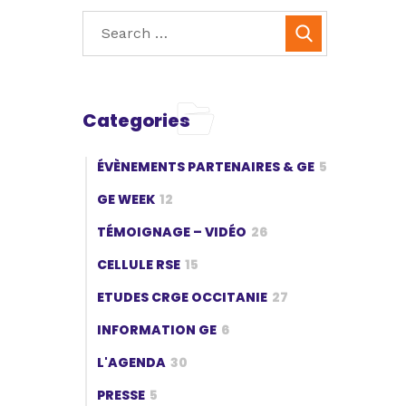
Categories
ÉVÈNEMENTS PARTENAIRES & GE
5
GE WEEK
12
TÉMOIGNAGE – VIDÉO
26
CELLULE RSE
15
ETUDES CRGE OCCITANIE
27
INFORMATION GE
6
L'AGENDA
30
PRESSE
5