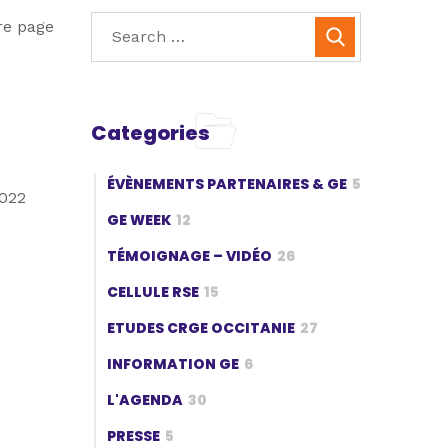
re page
Categories
ÉVÈNEMENTS PARTENAIRES & GE
5
2022
GE WEEK
12
TÉMOIGNAGE – VIDÉO
26
CELLULE RSE
15
ETUDES CRGE OCCITANIE
27
INFORMATION GE
6
L'AGENDA
30
PRESSE
5